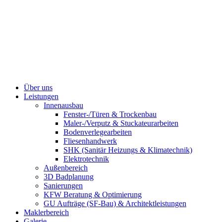
Zum
Inhalt
wechseln
Über uns
Leistungen
Innenausbau
Fenster-/Türen & Trockenbau
Maler-/Verputz & Stuckateurarbeiten
Bodenverlegearbeiten
Fliesenhandwerk
SHK (Sanitär Heizungs & Klimatechnik)
Elektrotechnik
Außenbereich
3D Badplanung
Sanierungen
KFW Beratung & Optimierung
GU Aufträge (SF-Bau) & Architektleistungen
Maklerbereich
Galerie