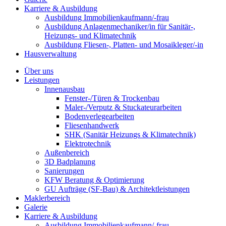
Karriere & Ausbildung
Ausbildung Immobilienkaufmann/-frau
Ausbildung Anlagenmechaniker/in für Sanitär-,
Heizungs- und Klimatechnik
Ausbildung Fliesen-, Platten- und Mosaikleger/-in
Hausverwaltung
Über uns
Leistungen
Innenausbau
Fenster-/Türen & Trockenbau
Maler-/Verputz & Stuckateurarbeiten
Bodenverlegearbeiten
Fliesenhandwerk
SHK (Sanitär Heizungs & Klimatechnik)
Elektrotechnik
Außenbereich
3D Badplanung
Sanierungen
KFW Beratung & Optimierung
GU Aufträge (SF-Bau) & Architektleistungen
Maklerbereich
Galerie
Karriere & Ausbildung
Ausbildung Immobilienkaufmann/-frau