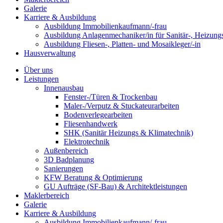
Galerie
Karriere & Ausbildung
Ausbildung Immobilienkaufmann/-frau
Ausbildung Anlagenmechaniker/in für Sanitär-, Heizung
Ausbildung Fliesen-, Platten- und Mosaikleger/-in
Hausverwaltung
Über uns
Leistungen
Innenausbau
Fenster-/Türen & Trockenbau
Maler-/Verputz & Stuckateurarbeiten
Bodenverlegearbeiten
Fliesenhandwerk
SHK (Sanitär Heizungs & Klimatechnik)
Elektrotechnik
Außenbereich
3D Badplanung
Sanierungen
KFW Beratung & Optimierung
GU Aufträge (SF-Bau) & Architektleistungen
Maklerbereich
Galerie
Karriere & Ausbildung
Ausbildung Immobilienkaufmann/-frau